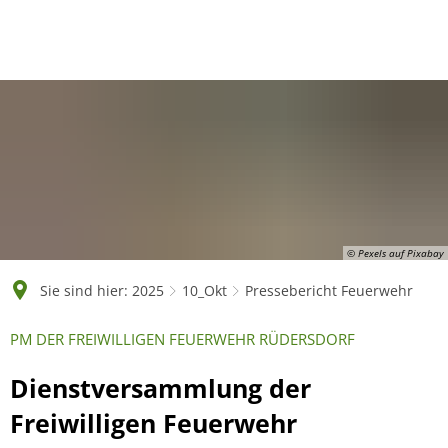
English
Polski
Français
Українська
Deutsch
© Pexels auf Pixabay
Sie sind hier:
2025
10_Okt
Pressebericht Feuerwehr
PM DER FREIWILLIGEN FEUERWEHR RÜDERSDORF
Dienstversammlung der
Freiwilligen Feuerwehr