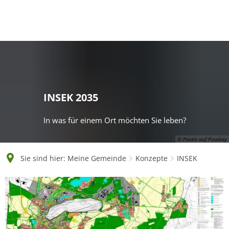
English
Polski
Français
Українська
Deutsch
INSEK 2035
In was für einem Ort möchten Sie leben?
© Pexels auf Pixabay
Sie sind hier:
Meine Gemeinde
Konzepte
INSEK
INSEK