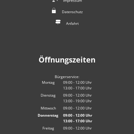
Impressum
Datenschutz
Anfahrt
Öffnungszeiten
Bürgerservice:
Montag
09:00
-
12:00
Uhr
13:00
-
17:00
Von 09:00 bis 12:00 Uhr
Uhr
Von 13:00 bis 17:00 Uhr
Dienstag
09:00
-
12:00
Uhr
13:00
-
19:00
Von 09:00 bis 12:00 Uhr
Uhr
Von 13:00 bis 19:00 Uhr
Mittwoch
09:00
-
12:00
Uhr
Von 09:00 bis 12:00 Uhr
Donnerstag
09:00
-
12:00
Uhr
13:00
-
17:00
Von 09:00 bis 12:00 Uhr
Uhr
Von 13:00 bis 17:00 Uhr
Freitag
09:00
-
12:00
Uhr
Von 09:00 bis 12:00 Uhr