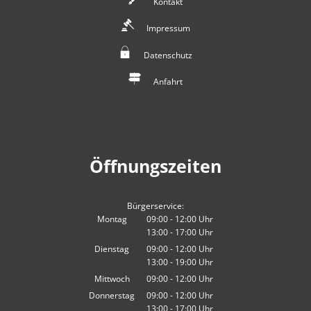
Kontakt
Impressum
Datenschutz
Anfahrt
Öffnungszeiten
Bürgerservice:
Montag
09:00
-
12:00
Uhr
13:00
-
17:00
Von 09:00 bis 12:00 Uhr
Uhr
Von 13:00 bis 17:00 Uhr
Dienstag
09:00
-
12:00
Uhr
13:00
-
19:00
Von 09:00 bis 12:00 Uhr
Uhr
Von 13:00 bis 19:00 Uhr
Mittwoch
09:00
-
12:00
Uhr
Von 09:00 bis 12:00 Uhr
Donnerstag
09:00
-
12:00
Uhr
13:00
-
17:00
Von 09:00 bis 12:00 Uhr
Uhr