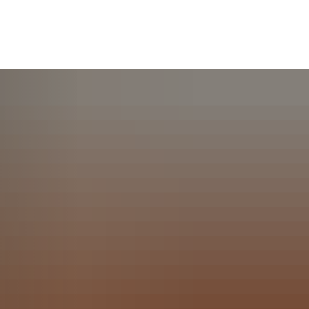
English
Polski
Freizeit & Tourismus
Français
Українська
Deutsch