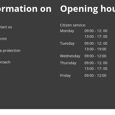
ormation on
Opening ho
Citizen service:
tact us
Monday
09:00
-
12:
00
From 09:00 to 12:
13:00
-
17:
00
rint
From 13:00 to 17:
Tuesday
09:00
-
12:
00
From 09:00 to 12:
13:00
-
19:00
a protection
From 13:00 to 19:
Wednesday
09
:
00
-
12:00
From 09:00 to 12:
proach
Thursday
09:00
-
12:
00
From 09:00 to 12:
13:00
-
17:
00
From 13:00 to 17:
Friday
09
:
00
-
12:00
From 09:00 to 12: