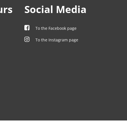
urs
Social Media
To the Facebook page
To the Instagram page
00
00
00
00
00
00
00
00