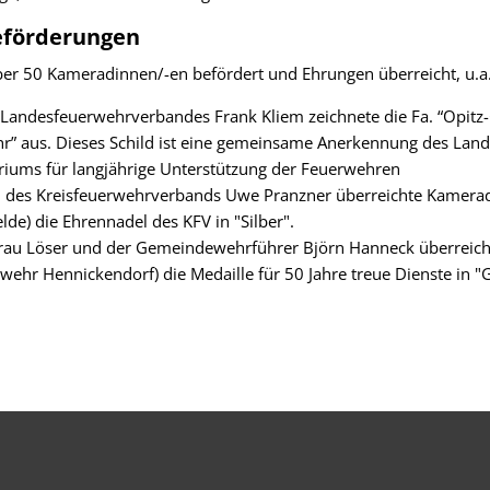
eförderungen
er 50 Kameradinnen/-en befördert und Ehrungen überreicht,
u.a
 Landesfeuerwehrverbandes Frank Kliem zeichnete die Fa. “Opitz
hr” aus. Dieses Schild ist eine gemeinsame Anerkennung des La
riums für langjährige Unterstützung der Feuerwehren
d des Kreisfeuerwehrverbands Uwe Pranzner überreichte Kamerad
lde) die Ehrennadel des KFV in "Silber".
Frau Löser und der Gemeindewehrführer Björn Hanneck überreic
hr Hennickendorf) die Medaille für 50 Jahre treue Dienste in "G