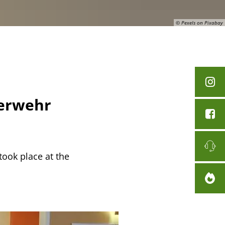
© Pexels on Pixabay
uerwehr
took place at the