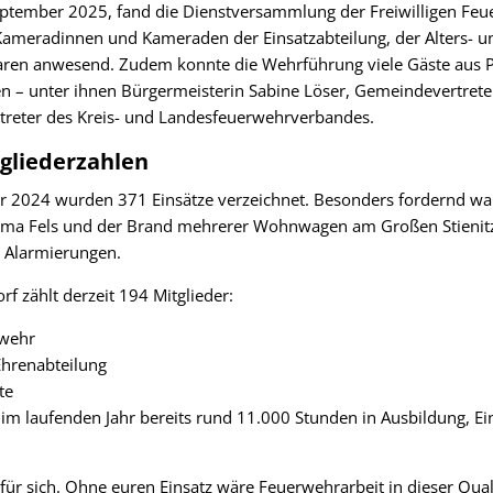
ptember 2025, fand die Dienstversammlung der Freiwilligen Feu
e Kameradinnen und Kameraden der Einsatzabteilung, der Alters- 
ren anwesend. Zudem konnte die Wehrführung viele Gäste aus Po
 – unter ihnen Bürgermeisterin Sabine Löser, Gemeindevertreter
treter des Kreis- und Landesfeuerwehrverbandes.
tgliederzahlen
hr 2024 wurden 371 Einsätze verzeichnet. Besonders fordernd wa
Firma Fels und der Brand mehrerer Wohnwagen am Großen Stienit
4 Alarmierungen.
f zählt derzeit 194 Mitglieder:
rwehr
 Ehrenabteilung
te
im laufenden Jahr bereits rund 11.000 Stunden in Ausbildung, E
für sich. Ohne euren Einsatz wäre Feuerwehrarbeit in dieser Quali