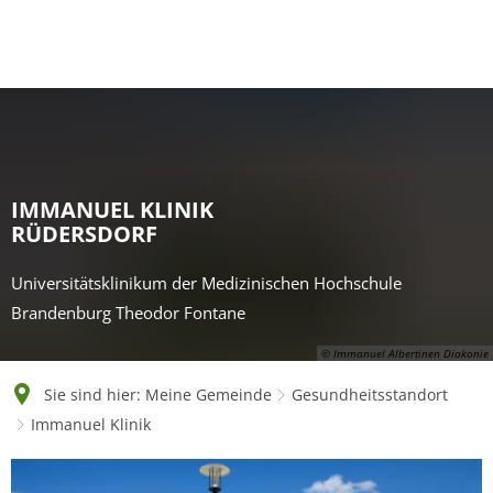
English
Polski
Français
Українська
Deutsch
IMMANUEL KLINIK
RÜDERSDORF
Universitätsklinikum der Medizinischen Hochschule
Brandenburg Theodor Fontane
© Immanuel Albertinen Diakonie
Sie sind hier:
Meine Gemeinde
Gesundheitsstandort
Immanuel Klinik
Immanuel