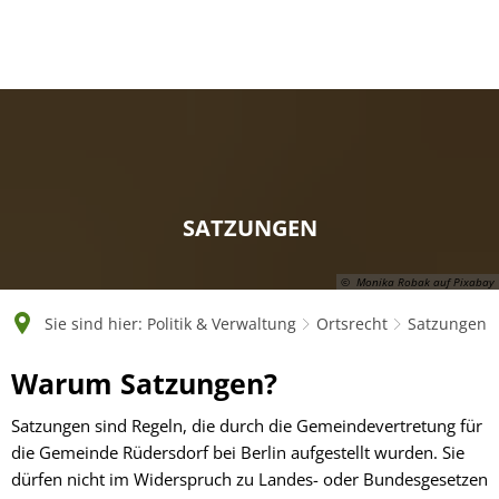
English
Polski
Français
Українська
Deutsch
SATZUNGEN
© Monika Robak auf Pixabay
Sie sind hier:
Politik & Verwaltung
Ortsrecht
Satzungen
Satzungen
Warum Satzungen?
Satzungen sind Regeln, die durch die Gemeindevertretung für
die Gemeinde Rüdersdorf bei Berlin aufgestellt wurden. Sie
dürfen nicht im Widerspruch zu Landes- oder Bundesgesetzen