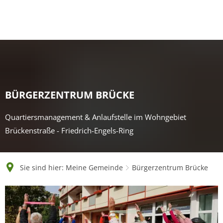
English
Polski
Français
Українська
Deutsch
BÜRGERZENTRUM BRÜCKE
Quartiersmanagement & Anlaufstelle im Wohngebiet
Brückenstraße - Friedrich-Engels-Ring
Sie sind hier:
Meine Gemeinde
Bürgerzentrum Brücke
Bürgerzentrum
Brücke