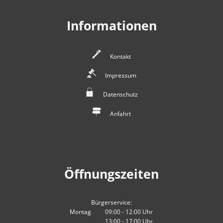
Informationen
Kontakt
Impressum
Datenschutz
Anfahrt
Öffnungszeiten
Bürgerservice:
Montag
09:00
-
12:00
Uhr
13:00
-
17:00
Von 09:00 bis 12:00 Uhr
Uhr