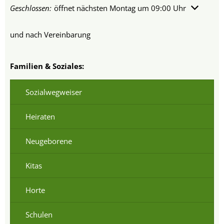
Klicken, um weitere Öffnungs- oder Schließzeiten auszublend
Geschlossen:
öffnet nächsten Montag um 09:00 Uhr
und nach Vereinbarung
Familien & Soziales:
Sozialwegweiser
Heiraten
Neugeborene
Kitas
Horte
Schulen