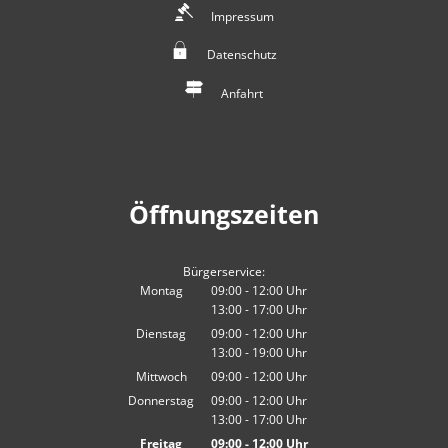
Impressum
Datenschutz
Anfahrt
Öffnungszeiten
Bürgerservice:
Montag
09:00
-
12:00
Uhr
13:00
-
17:00
Von 09:00 bis 12:00 Uhr
Uhr
Von 13:00 bis 17:00 Uhr
Dienstag
09:00
-
12:00
Uhr
13:00
-
19:00
Von 09:00 bis 12:00 Uhr
Uhr
Von 13:00 bis 19:00 Uhr
Mittwoch
09:00
-
12:00
Uhr
Von 09:00 bis 12:00 Uhr
Donnerstag
09:00
-
12:00
Uhr
13:00
-
17:00
Von 09:00 bis 12:00 Uhr
Uhr
Von 13:00 bis 17:00 Uhr
Freitag
09:00
-
12:00
Uhr