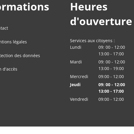
ormations
Heures
d'ouverture
tact
Services aux citoyens :
tions légales
Lundi
09:
00
-
12:00
De 09:00 à 12:00
13:00
-
17
:
00
tection des données
De 13:00 à 17:00
Mardi
09:
00
-
12:00
De 09:00 à 12:00
13:00
-
19
:
00
n d'accès
De 13:00 à 19:00
Mercredi
09:00
-
12:00
heures De 09:00 
Jeudi
09:
00
-
12:00
De 09:00 à 12:00
13:00
-
17
:
00
De 13:00 à 17:00
Vendredi
09:00
-
12:00
heures De 09:00 