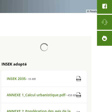
© Pexels sur Pixabay
Chargement des résultats de recherc
INSEK adopté
INSEK 2035
~ 16 MB
ANNEXE 1_Calcul urbanistique.pdf
~ 458 KB
ANNEXE 2_Pondération des avis de la participation du public.pdf