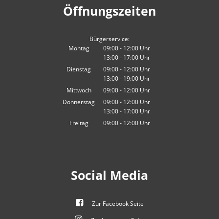
Öffnungszeiten
Bürgerservice:
Montag
09:00
-
12:00
Uhr
13:00
-
17:00
Von 09:00 bis 12:00 Uhr
Uhr
Von 13:00 bis 17:00 Uhr
Dienstag
09:00
-
12:00
Uhr
13:00
-
19:00
Von 09:00 bis 12:00 Uhr
Uhr
Von 13:00 bis 19:00 Uhr
Mittwoch
09:00
-
12:00
Uhr
Von 09:00 bis 12:00 Uhr
Donnerstag
09:00
-
12:00
Uhr
13:00
-
17:00
Von 09:00 bis 12:00 Uhr
Uhr
Von 13:00 bis 17:00 Uhr
Freitag
09:00
-
12:00
Uhr
Von 09:00 bis 12:00 Uhr
Social Media
Zur Facebook Seite