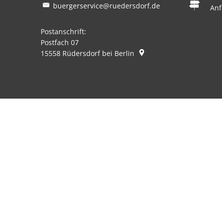
buergerservice@ruedersdorf.de
Anf
Postanschrift:
Postfach 07
15558
Rüdersdorf bei Berlin