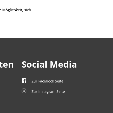
 Möglichkeit, sich
ten
Social Media
Zur Facebook Seite
Zur Instagram Seite
00 Uhr
00 Uhr
00 Uhr
00 Uhr