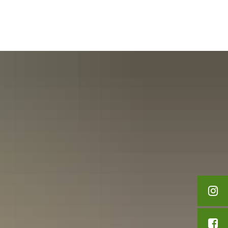
English
Polski
Freizeit & Tourismus
Français
Українська
Deutsch