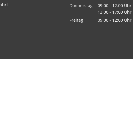
Von 09:00 bis 12:
ahrt
Donnerstag
09:00
-
12:00
Uhr
Von 09:00 bis 12:
13:00
-
17:00
Uhr
Von 13:00 bis 17:
Freitag
09:00
-
12:00
Uhr
Von 09:00 bis 12: