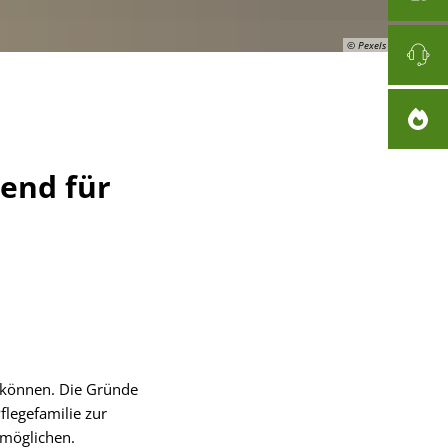
© Pexels auf Pixabay
bend für
n können. Die Gründe
flegefamilie zur
rmöglichen.