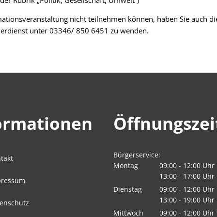
er Rubrik „Politik, Gesellschaft, Umwelt“)
rmationsveranstaltung nicht teilnehmen können, haben Sie auch die
nderdienst unter 03346/ 850 6451 zu wenden.
ormationen
Öffnungszei
Bürgerservice:
takt
Montag
09:00
-
12:00
Uhr
Von 09:00 bis 12:
13:00
-
17:00
Uhr
pressum
Von 13:00 bis 17:
Dienstag
09:00
-
12:00
Uhr
Von 09:00 bis 12:
13:00
-
19:00
Uhr
enschutz
Von 13:00 bis 19:
Mittwoch
09:00
-
12:00
Uhr