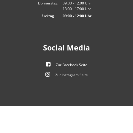
Von 09:00 bis 12:00 Uhr
Donnerstag
09:00
-
12:00
Uhr
13:00
-
17:00
Von 09:00 bis 12:00 Uhr
Uhr
Von 13:00 bis 17:00 Uhr
Freitag
09:00
-
12:00
Uhr
Von 09:00 bis 12:00 Uhr
Social Media
Zur Facebook Seite
Zur Instagram Seite