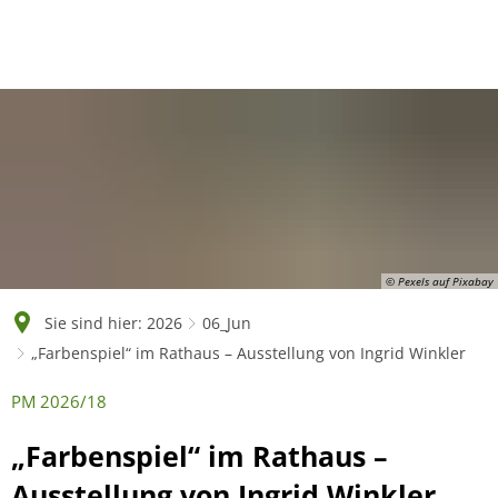
English
Polski
Français
Українська
Deutsch
© Pexels auf Pixabay
Sie sind hier:
2026
06_Jun
„Farbenspiel“ im Rathaus – Ausstellung von Ingrid Winkler
PM 2026/18
„Farbenspiel“ im Rathaus –
Ausstellung von Ingrid Winkler