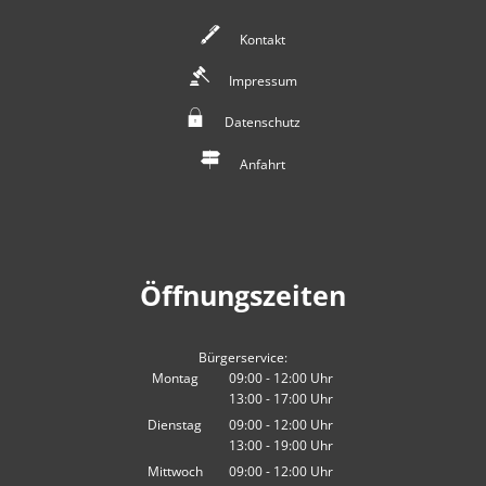
Kontakt
Impressum
Datenschutz
Anfahrt
Öffnungszeiten
Bürgerservice:
Montag
09:00
-
12:00
Uhr
13:00
-
17:00
Von 09:00 bis 12:00 Uhr
Uhr
Von 13:00 bis 17:00 Uhr
Dienstag
09:00
-
12:00
Uhr
13:00
-
19:00
Von 09:00 bis 12:00 Uhr
Uhr
Von 13:00 bis 19:00 Uhr
Mittwoch
09:00
-
12:00
Uhr