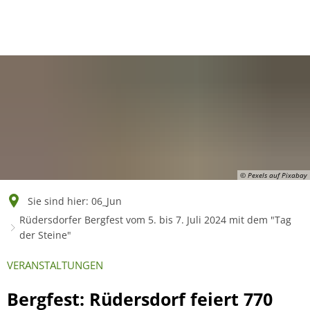
English
Polski
Français
Українська
Deutsch
© Pexels auf Pixabay
Sie sind hier:
06_Jun
Rüdersdorfer Bergfest vom 5. bis 7. Juli 2024 mit dem "Tag
der Steine"
VERANSTALTUNGEN
Bergfest: Rüdersdorf feiert 770