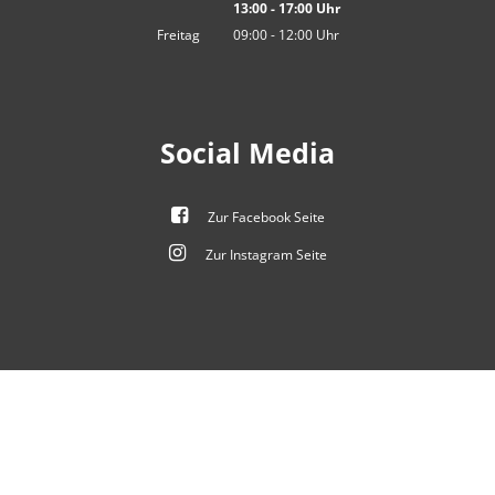
13:00
-
17:00
Von 09:00 bis 12:00 Uhr
Uhr
Von 13:00 bis 17:00 Uhr
Freitag
09:00
-
12:00
Uhr
Von 09:00 bis 12:00 Uhr
Social Media
Zur Facebook Seite
Zur Instagram Seite