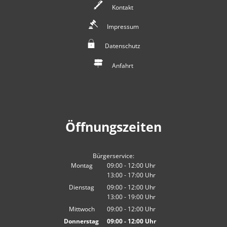
Kontakt
Impressum
Datenschutz
Anfahrt
Öffnungszeiten
Bürgerservice:
Montag
09:00
-
12:00
Uhr
13:00
-
17:00
Von 09:00 bis 12:00 Uhr
Uhr
Von 13:00 bis 17:00 Uhr
Dienstag
09:00
-
12:00
Uhr
13:00
-
19:00
Von 09:00 bis 12:00 Uhr
Uhr
Von 13:00 bis 19:00 Uhr
Mittwoch
09:00
-
12:00
Uhr
Von 09:00 bis 12:00 Uhr
Donnerstag
09:00
-
12:00
Uhr