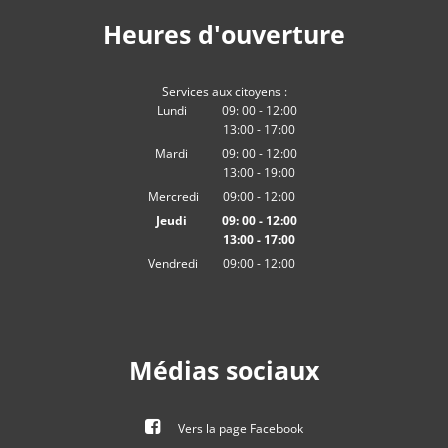
Heures d'ouverture
Services aux citoyens :
Lundi
09:
00
-
12:00
13:00
-
De 09:00 à 12:00
17
:
00
De 13:00 à 17:00
Mardi
09:
00
-
12:00
13:00
-
De 09:00 à 12:00
19
:
00
De 13:00 à 19:00
Mercredi
09:00
-
12:00
heures De 09:00 à 12:00 heures
Jeudi
09:
00
-
12:00
13:00
-
De 09:00 à 12:00
17
:
00
De 13:00 à 17:00
Vendredi
09:00
-
12:00
heures De 09:00 à 12:00 heures
Médias sociaux
Vers la page Facebook