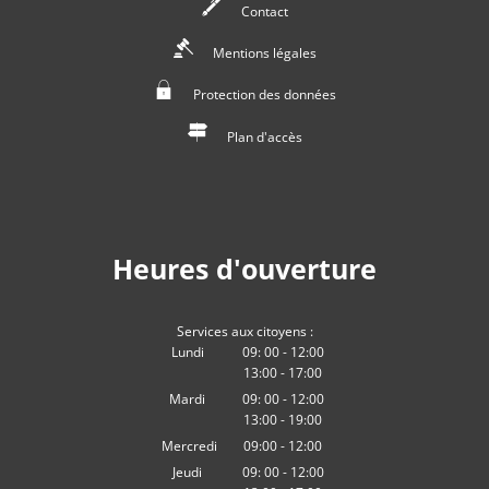
Contact
Mentions légales
Protection des données
Plan d'accès
Heures d'ouverture
Services aux citoyens :
Lundi
09:
00
-
12:00
13:00
-
De 09:00 à 12:00
17
:
00
De 13:00 à 17:00
Mardi
09:
00
-
12:00
13:00
-
De 09:00 à 12:00
19
:
00
De 13:00 à 19:00
Mercredi
09:00
-
12:00
heures De 09:00 à 12:00 heures
Jeudi
09:
00
-
12:00