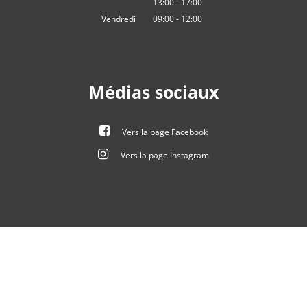
13:00
-
De 09:00 à 12:00
17
:
00
De 13:00 à 17:00
Vendredi
09:00
-
12:00
heures De 09:00 à 12:00 heures
Médias sociaux
Vers la page Facebook
Vers la page Instagram