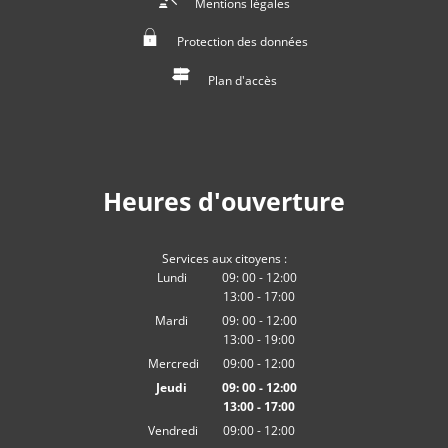
Mentions légales
Protection des données
Plan d'accès
Heures d'ouverture
Services aux citoyens :
Lundi
09:
00
-
12:00
13:00
-
De 09:00 à 12:00
17
:
00
De 13:00 à 17:00
Mardi
09:
00
-
12:00
13:00
-
De 09:00 à 12:00
19
:
00
De 13:00 à 19:00
Mercredi
09:00
-
12:00
heures De 09:00 à 12:00 heures
Jeudi
09:
00
-
12:00
13:00
-
De 09:00 à 12:00
17
:
00
De 13:00 à 17:00
Vendredi
09:00
-
12:00