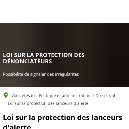
English
Polski
Français
Українська
Deutsch
LOI SUR LA PROTECTION DES
DÉNONCIATEURS
Possibilité de signaler des irrégularités
Vous êtes ici :
Politique et administration
Droit local
Loi sur la protection des lanceurs d'alerte
Loi
Loi sur la protection des lanceurs
sur
d'alerte