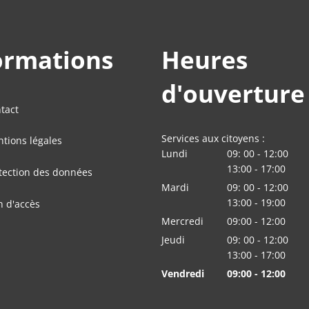
ormations
Heures
d'ouverture
tact
Services aux citoyens :
tions légales
Lundi
09:
00
-
12:00
De 09:00 à 12:00
13:00
-
17
:
00
tection des données
De 13:00 à 17:00
Mardi
09:
00
-
12:00
De 09:00 à 12:00
13:00
-
19
:
00
n d'accès
De 13:00 à 19:00
Mercredi
09:00
-
12:00
heures De 09:00 
Jeudi
09:
00
-
12:00
De 09:00 à 12:00
13:00
-
17
:
00
De 13:00 à 17:00
Vendredi
09:00
-
12:00
heures De 09:00 