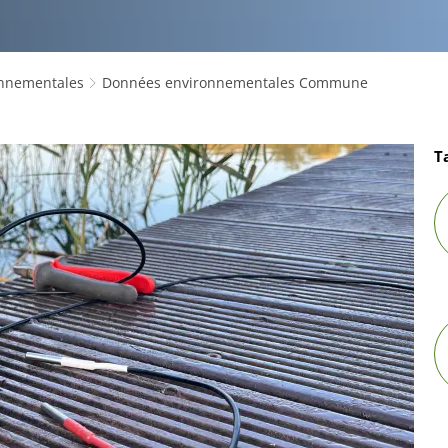
nnementales
Données environnementales Commune
T