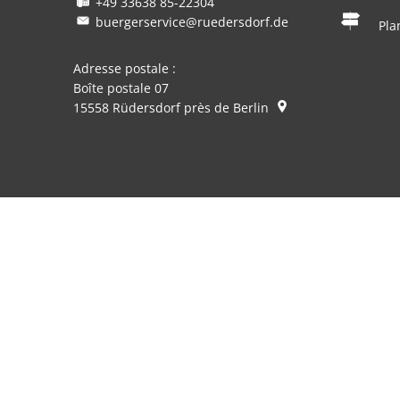
+49 33638 85-22304
buergerservice@ruedersdorf.de
Pla
Adresse postale :
Boîte postale 07
15558
Rüdersdorf près de Berlin