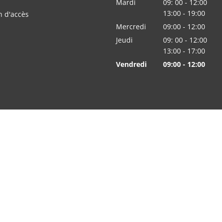
Mardi
09:
00
-
12:00
De 09:00 à 12:00
13:00
-
19
:
00
n d'accès
De 13:00 à 19:00
Mercredi
09:00
-
12:00
heures De 09:00 
Jeudi
09:
00
-
12:00
De 09:00 à 12:00
13:00
-
17
:
00
De 13:00 à 17:00
Vendredi
09:00
-
12:00
heures De 09:00 