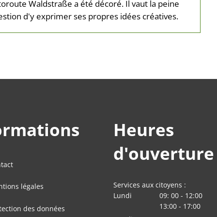
utoroute Waldstraße a été décoré. Il vaut la peine
question d'y exprimer ses propres idées créatives.
ormations
Heures
d'ouverture
tact
Services aux citoyens :
tions légales
Lundi
09:
00
-
12:00
De 09:00 à 12:00
13:00
-
17
:
00
tection des données
De 13:00 à 17:00