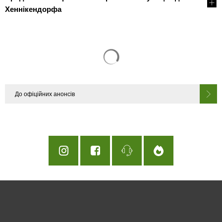
Хеннікендорфа
Результати пошуку завантаж
До офіційних анонсів