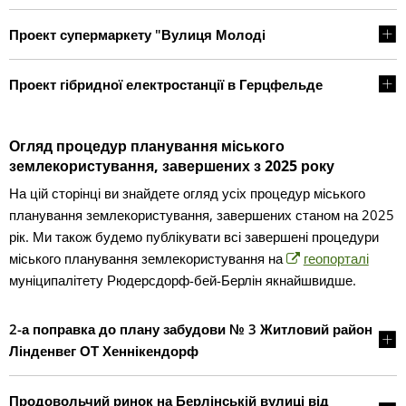
Проект супермаркету "Вулиця Молоді
Проект гібридної електростанції в Герцфельде
Огляд процедур планування міського
землекористування, завершених з 2025 року
На цій сторінці ви знайдете огляд усіх процедур міського
планування землекористування, завершених станом на 2025
рік. Ми також будемо публікувати всі завершені процедури
міського планування землекористування на
геопорталі
муніципалітету Рюдерсдорф-бей-Берлін якнайшвидше.
2-а поправка до плану забудови № 3 Житловий район
Лінденвег ОТ Хеннікендорф
Продовольчий ринок на Берлінській вулиці від