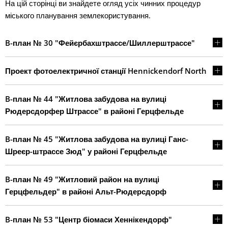
На цій сторінці ви знайдете огляд усіх чинних процедур
землекористування
міського планування землекористування.
B-план № 30 "Фейєрбахштрассе/Шиллерштрассе"
Проект фотоелектричної станції Hennickendorf North
B-план № 44 "Житлова забудова на вулиці
Рюдерсдорфер Штрассе" в районі Герцфельде
B-план № 45 "Житлова забудова на вулиці Ганс-
Шреєр-штрассе Зюд" у районі Герцфельде
B-план № 49 "Житловий район на вулиці
Герцфельдер" в районі Альт-Рюдерсдорф
B-план № 53 "Центр біомаси Хеннікендорф"