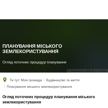
English
Polski
Français
Українська
Deutsch
ПЛАНУВАННЯ МІСЬКОГО
ЗЕМЛЕКОРИСТУВАННЯ
Огляд поточних процедур планування
© Зображення 给给 杜 на Pixabay
Ти тут:
Моя громада
Будівництво та життя
Планування міського землекористування
Планування
Огляд поточних процедур планування міського
землекористування
міського