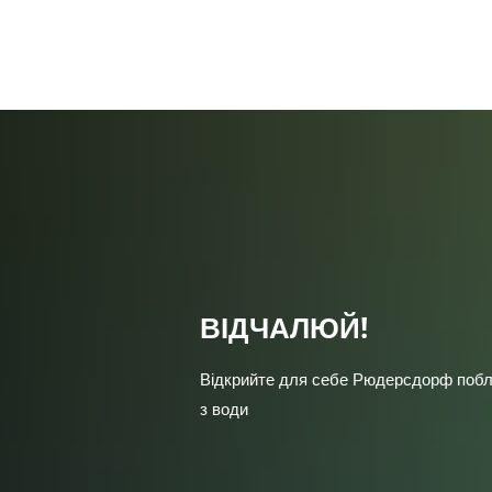
Моя г
ВІДЧАЛЮЙ!
Відкрийте для себе Рюдерсдорф побл
з води