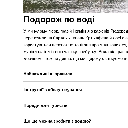
Подорож по воді
У минулому пісок, гравій і каміння з кар'єрів Рюде
перевозили на баржах - гавань Крінхафена й досі є
користуються переважно капітани прогулянкових суд
муніципалітеті свою частку прибутку. Вода відіграє
Берліном - тож не дивно, що ми щороку святкуємо де
Найважливіші правила
Інструкції з обслуговування
Поради для туристів
Що ще можна зробити з водою?