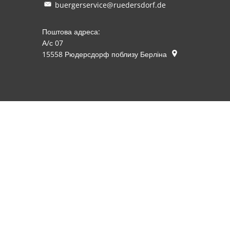
buergerservice@ruedersdorf.de
Поштова адреса:
А/с 07
15558
Рюдерсдорф поблизу Берліна