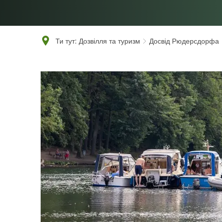
Ти тут:
Дозвілля та туризм
Досвід Рюдерсдорфа
Подорож
по
воді