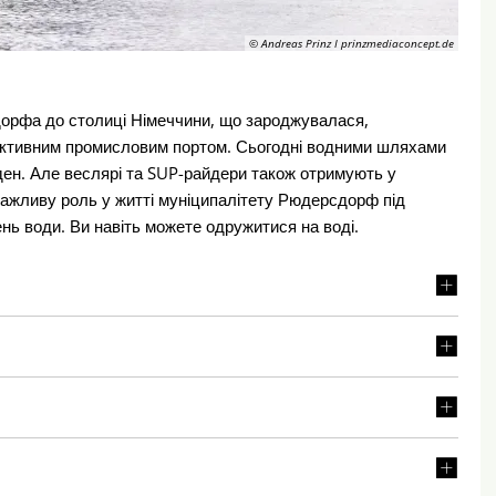
© Andreas Prinz I prinzmediaconcept.de
рсдорфа до столиці Німеччини, що зароджувалася,
 активним промисловим портом. Сьогодні водними шляхами
ен. Але веслярі та SUP-райдери також отримують у
 важливу роль у житті муніципалітету Рюдерсдорф під
нь води. Ви навіть можете одружитися на воді.