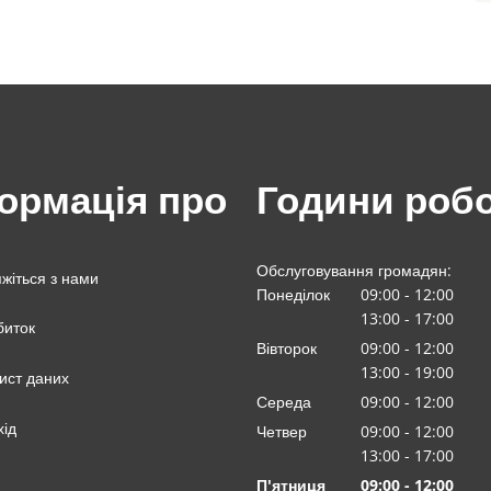
ормація про
Години роб
Обслуговування громадян:
яжіться з нами
Понеділок
09:00
-
12
:00
З 09:00 до 12:00
13:00
-
17
:00
биток
З 13:00 до 17:00
Вівторок
09:00
-
12
:00
З 09:00 до 12:00
13:00
-
19:00
ист даних
З 13:00 до 19:00
Середа
09
:
00
-
12:00
З 09:00 до 12:00
хід
Четвер
09:00
-
12
:00
З 09:00 до 12:00
13:00
-
17
:00
З 13:00 до 17:00
П'ятниця
09
:
00
-
12:00