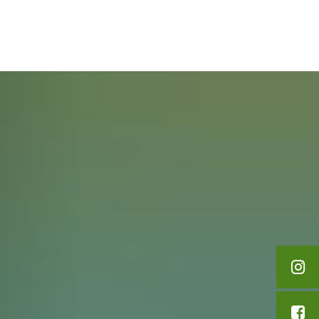
English
Polski
Дозвілля та туризм
Français
Українська
Deutsch