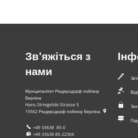
Зв'яжіться з
Інф
нами
Зв'
Муніципалітет Рюдерсдорф поблизу
Від
Берліна
Hans-Striegelski-Strasse 5
Зах
15562
Рюдерсдорф поблизу Берліна
Під
+49 33638 85-0
+49 33638 85-22304