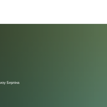
ромада
Політика та адміністрування
изу Берліна