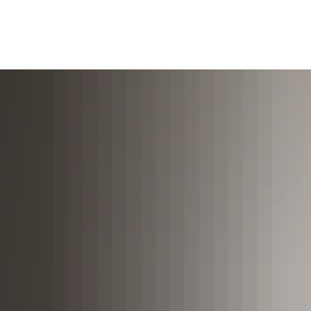
ромада
Політика та адміністрування