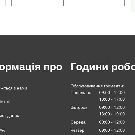
ормація про
Години роб
Обслуговування громадян:
яжіться з нами
Понеділок
09:00
-
12
:00
З 09:00 до 12:00
13:00
-
17
:00
биток
З 13:00 до 17:00
Вівторок
09:00
-
12
:00
З 09:00 до 12:00
13:00
-
19:00
ист даних
З 13:00 до 19:00
Середа
09
:
00
-
12:00
З 09:00 до 12:00
хід
Четвер
09:00
-
12
:00