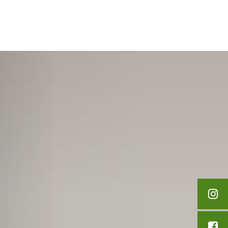
English
Polski
Дозвілля та туризм
Français
Українська
Deutsch