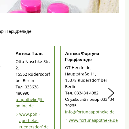
ф і Герцфельде.
Аптека Поль
Аптека Фортуна
Герцфельде
Otto-Nuschke-Str.
OT Herzfelde,
f
2,
Hauptstraße 11,
15562 Rüdersdorf
15378 Rüdersdorf bei
bei Berlin
Berlin
Тел. 033638
Тел. 033434 4982
480990
Службовий номер 033434
p-apotheke@t-
70235
online.de
info@fortunaapotheke.de
www.pohl-
www.fortunaapotheke.de
apotheke-
ruedersdorf.de