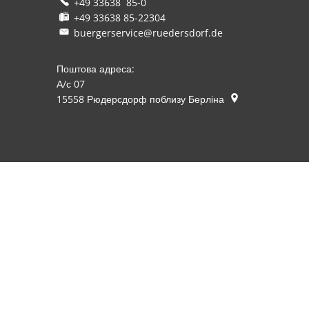
+49 33638 85-0
+49 33638 85-22304
buergerservice@ruedersdorf.de
Поштова адреса:
А/с 07
15558
Рюдерсдорф поблизу Берліна