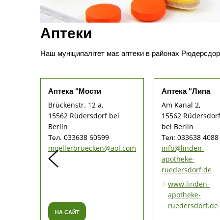
Аптеки
Наш муніципалітет має аптеки в районах Рюдерсдор
Аптека "Мости
Аптека "Липа
Brückenstr. 12 a,
Am Kanal 2,
15562 Rüdersdorf bei
15562 Rüdersdor
Berlin
bei Berlin
Тел. 033638 60599
Тел: 033638 4088
moellerbruecken@aol.com
info@linden-
apotheke-
ruedersdorf.de
www.linden-
apotheke-
ruedersdorf.de
НА САЙТ