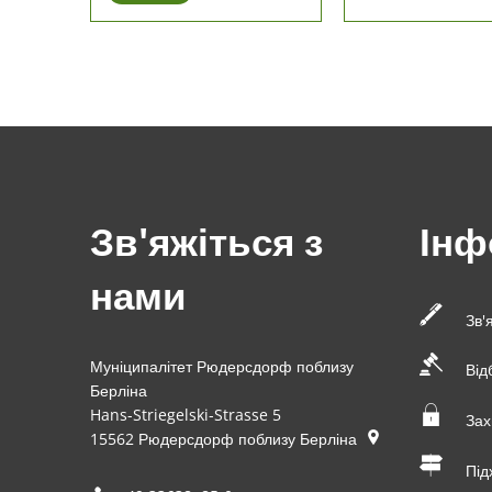
Зв'яжіться з
Інф
нами
Зв'
Муніципалітет Рюдерсдорф поблизу
Від
Берліна
Hans-Striegelski-Strasse 5
Зах
15562
Рюдерсдорф поблизу Берліна
Під