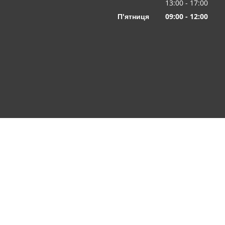
З 09:00 до 12:00
13:00
-
17
:00
З 13:00 до 17:00
П'ятниця
09
:
00
-
12:00
З 09:00 до 12:00