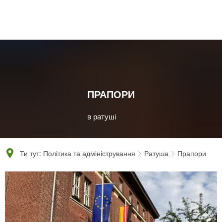
English
Polski
Français
Українська
Deutsch
ПРАПОРИ
в ратуші
Ти тут:
Політика та адміністрування
Ратуша
Прапори
Прапори