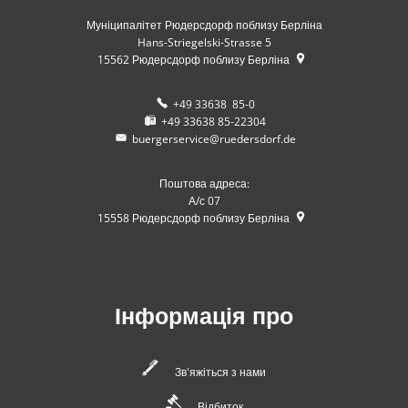
Муніципалітет Рюдерсдорф поблизу Берліна
Hans-Striegelski-Strasse 5
15562
Рюдерсдорф поблизу Берліна
+49 33638 85-0
+49 33638 85-22304
buergerservice@ruedersdorf.de
Поштова адреса:
А/с 07
15558
Рюдерсдорф поблизу Берліна
Інформація про
Зв'яжіться з нами
Відбиток