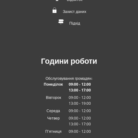
Захист даних
Підхід
Години роботи
Обслуговування громадян:
Понеділок
09:00
-
12
:00
13:00
-
З 09:00 до 12:00
17
:00
З 13:00 до 17:00
Вівторок
09:00
-
12
:00
13:00
-
З 09:00 до 12:00
19:00
З 13:00 до 19:00
Середа
09
:
00
-
12:00
З 09:00 до 12:00
Четвер
09:00
-
12
:00
13:00
-
З 09:00 до 12:00
17
:00
З 13:00 до 17:00
П'ятниця
09
:
00
-
12:00
З 09:00 до 12:00