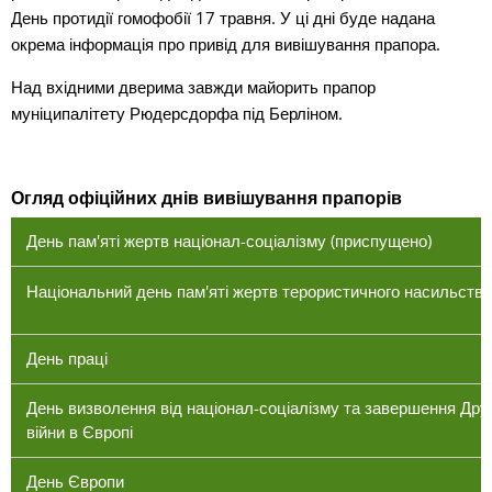
День протидії гомофобії 17 травня. У ці дні буде надана
окрема інформація про привід для вивішування прапора.
Над вхідними дверима завжди майорить прапор
муніципалітету Рюдерсдорфа під Берліном.
Огляд офіційних днів вивішування прапорів
День пам'яті жертв націонал-соціалізму (приспущено)
Національний день пам'яті жертв терористичного насильства
День праці
День визволення від націонал-соціалізму та завершення Друг
війни в Європі
День Європи