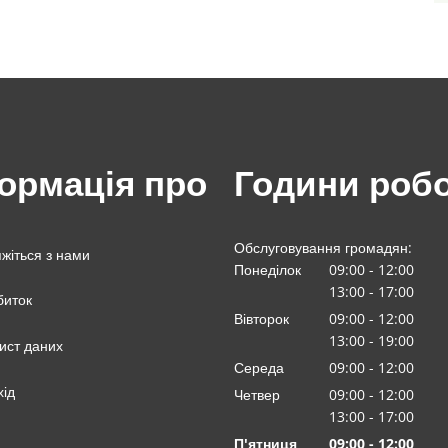
ормація про
Години роб
Обслуговування громадян:
яжіться з нами
Понеділок
09:00
-
12
:00
З 09:00 до 12:00
13:00
-
17
:00
биток
З 13:00 до 17:00
Вівторок
09:00
-
12
:00
З 09:00 до 12:00
13:00
-
19:00
ист даних
З 13:00 до 19:00
Середа
09
:
00
-
12:00
З 09:00 до 12:00
хід
Четвер
09:00
-
12
:00
З 09:00 до 12:00
13:00
-
17
:00
З 13:00 до 17:00
П'ятниця
09
:
00
-
12:00