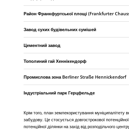
Район Франкфуртської площі (Frankfurter Chaus
Завод сухих будівельних сумішей
Цементний завод
Тополиний гай Хеннікендорф
Промислова зона Berliner Straße Hennickendorf
Індустріальний парк Герцфельде
Крім того, план землекористування муніципалітету вк
забудову. Це стосується довгострокової потенційної д
потенційної ділянки на захід від розподільчого центру