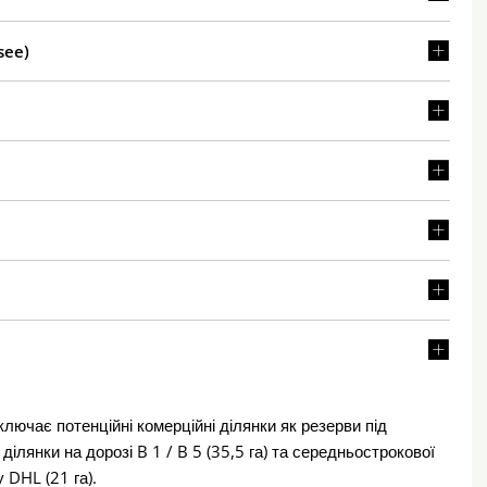
see)
лючає потенційні комерційні ділянки як резерви під
ілянки на дорозі B 1 / B 5 (35,5 га) та середньострокової
 DHL (21 га).