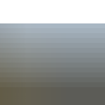
English
Polski
Дозвілля та туризм
Français
Українська
Deutsch