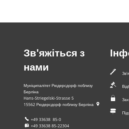
Зв'яжіться з
Інф
нами
Зв'
Муніципалітет Рюдерсдорф поблизу
Від
Берліна
Hans-Striegelski-Strasse 5
Зах
15562
Рюдерсдорф поблизу Берліна
Під
+49 33638 85-0
+49 33638 85-22304