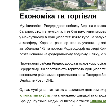
Економіка та торгівля
Муніципалітет Рюдерсдорф поблизу Берліна є важлив
багатьох століть муніципалітет був важливим місцем
у майбутньому в муніципалітеті взято курс на залуч
атмосферу. Хороше транспортне сполучення, що за
автобанами 1/5 та портом Рюдерсдорф на озері Крі
розташований на федеральному водному шляху, є з
Промислові райони Рюдерсдорфа в основному орієнт
Герцфельді, які перетинають територію муніципаліт
основними районами є промислова зона Тасдорф Зюд
Deutsche Post - DHL.
Однак муніципалітет також є важливим центром охор
клініка Іммануїла
, яка є лікарнею швидкої та станд
Бранденбурзької медичної школи, а також
Клініка а