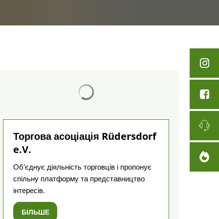
Результати пошуку завантажено
Торгова асоціація Rüdersdorf
e.V.
Об'єднує діяльність торговців і пропонує
спільну платформу та представництво
інтересів.
БІЛЬШЕ