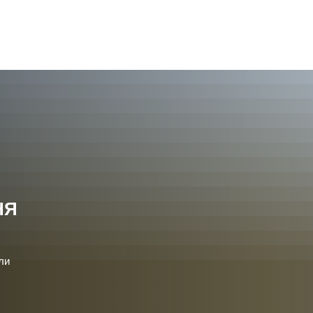
ромада
Політика та адміністрування
НЯ
ли