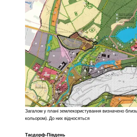
Загалом у плані землекористування визначено близьк
кольором). До них відносяться
Тасдорф-Південь