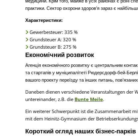
медицини. Крім того, майже в усіх районах є різні спец
практики. Сектор охорони здоров'я зараз є найбільш
Характеристики:
Gewerbesteuer: 335 %
Grundsteuer A: 320 %
Grundsteuer B: 275 %
Економічний розвиток
Агенція економічного розвитку є центральним контак
та стартапів у муніципалітеті Рюдерсдорф-бей-Берл
вашого проекту переїзду та інших питань, пов'язаних
Daneben dienen verschiedene Veranstaltungen der W
untereinander, z.B. die
Bunte Meile
.
Ein weiterer Schwerpunkt ist die Zusammenarbeit mi
mit dem Heinitz-Gymnasium der Betriebserkundungst
Короткий огляд наших бізнес-парків