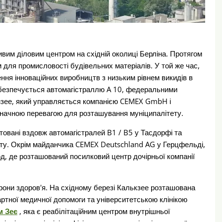
им діловим центром на східній околиці Берліна. Протягом
 для промисловості будівельних матеріалів. У той же час,
ення інноваційних виробництв з низьким рівнем викидів в
безпечується автомагістраллю A 10, федеральними
нзее, який управляється компанією CEMEX GmbH і
начною перевагою для розташування муніципалітету.
овані вздовж автомагістралей B1 / B5 у Тасдорфі та
ету. Окрім майданчика CEMEX Deutschland AG у Герцфельді,
, де розташований посилковий центр дочірньої компанії
они здоров'я. На східному березі Калькзее розташована
артної медичної допомоги та університетською клінікою
м Зеє
, яка є реабілітаційним центром внутрішньої