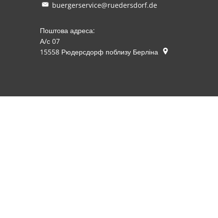
buergerservice@ruedersdorf.de
Поштова адреса:
А/с 07
15558
Рюдерсдорф поблизу Берліна