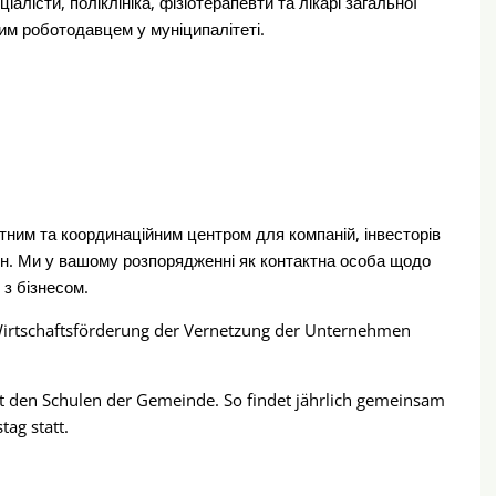
іалісти, поліклініка, фізіотерапевти та лікарі загальної
им роботодавцем у муніципалітеті.
тним та координаційним центром для компаній, інвесторів
ін. Ми у вашому розпорядженні як контактна особа щодо
 з бізнесом.
irtschaftsförderung der Vernetzung der Unternehmen
t den Schulen der Gemeinde. So findet jährlich gemeinsam
ag statt.