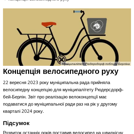
Концепція
велосипедного
руху
Муніципалітет Рюдерсдорф поблизу Берліна
Концепція велосипедного руху
22 вересня 2023 року муніципальна рада прийняла
велосипедну концепцію для муніципалітету Рюдерсдорф-
бей-Берлін. Звіт про реалізацію велоконцепції має
подаватися до муніципальної ради раз на рік у другому
кварталі 2024 року.
Підсумок
Розвиток останніх років поставив велосипед на швидкісну