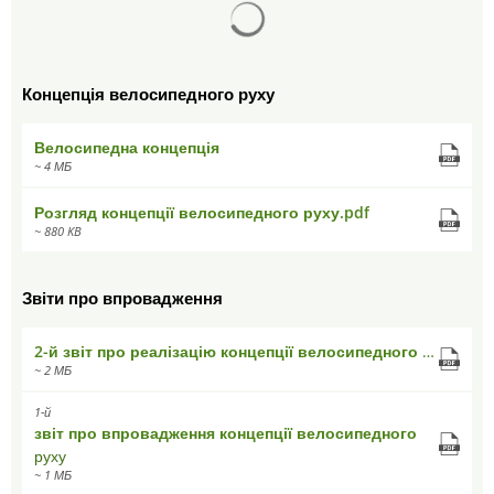
Результати пошуку завантаж
Концепція велосипедного руху
Велосипедна концепція
~ 4 МБ
Розгляд концепції велосипедного руху.pdf
~ 880 KB
Звіти про впровадження
2-й звіт про реалізацію концепції велосипедного руху
~ 2 МБ
1-й
звіт про впровадження концепції велосипедного
руху
~ 1 МБ