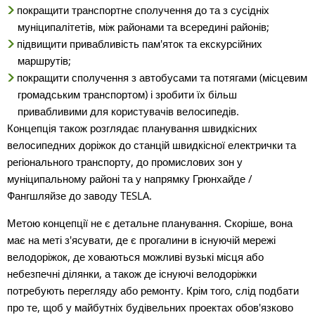
покращити транспортне сполучення до та з сусідніх
муніципалітетів, між районами та всередині районів;
підвищити привабливість пам'яток та екскурсійних
маршрутів;
покращити сполучення з автобусами та потягами (місцевим
громадським транспортом) і зробити їх більш
привабливими для користувачів велосипедів.
Концепція також розглядає планування швидкісних
велосипедних доріжок до станцій швидкісної електрички та
регіонального транспорту, до промислових зон у
муніципальному районі та у напрямку Грюнхайде /
Фангшляйзе до заводу TESLA.
Метою концепції не є детальне планування. Скоріше, вона
має на меті з'ясувати, де є прогалини в існуючій мережі
велодоріжок, де ховаються можливі вузькі місця або
небезпечні ділянки, а також де існуючі велодоріжки
потребують перегляду або ремонту. Крім того, слід подбати
про те, щоб у майбутніх будівельних проектах обов'язково