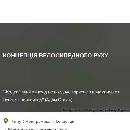
English
Polski
Français
Українська
Deutsch
КОНЦЕПЦІЯ ВЕЛОСИПЕДНОГО РУХУ
"Жоден інший винахід не поєднує корисне з приємним так
тісно, як велосипед" (Адам Опель).
Муніципалітет Рюдерсдорф поблизу Берліна
Ти тут:
Моя громада
Концепції
Концепція велосипедного руху