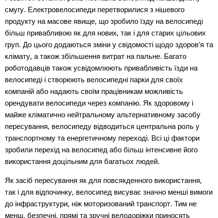
смугу. Електровелосипеди перетворилися з нішевого
продукту на масове явище, що зробило їзду на велосипеді
більш привабливою як для нових, так і для старих цільових
груп. До цього додаються зміни у свідомості щодо здоров'я та
клімату, а також збільшення витрат на пальне. Багато
роботодавців також усвідомлюють привабливість їзди на
велосипеді і створюють велосипедні парки для своїх
компаній або надають своїм працівникам можливість
орендувати велосипеди через компанію. Як здоровому і
майже кліматично нейтральному альтернативному засобу
пересування, велосипеду відводиться центральна роль у
транспортному та енергетичному переході. Всі ці фактори
зробили перехід на велосипед або більш інтенсивне його
використання доцільним для багатьох людей.
Як засіб пересування як для повсякденного використання,
так і для відпочинку, велосипед висуває значно менші вимоги
до інфраструктури, ніж моторизований транспорт. Тим не
менш, безпечні, прямі та зручні велодоріжки приносять