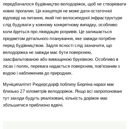
передбачалося будівництво велодоріжок, щоб не створювати
нових прогалин. Ця концепція не може дати остаточної
відповіді на питання, який тип велосипедної інфраструктури
слід будувати у кожному конкретному випадку, особливо
коли йдеться про ліквідацію розривів. Це залишається
предметом детального планування, яке завжди потрібне
перед будівництвом. Задля ясності слід зазначити, що
велодоріжка не завжди має бути поверхнею,
заасфальтованою або вимощеною бруківкою. Особливо в
лісах і полях, перевага надається поверхням, пов'язаним з
водою і наближеним до природних.
Муніципалітет Рюдерсдорф поблизу Берліна наразі має
близько 27 кілометрів велодоріжок. Якщо всі запропоновані
тут заходи будуть реалізовані, кількість доріжок має
збільшитися приблизно вдвічі.