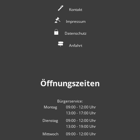
Kontakt
Impressum
Datenschutz
Anfahrt
Öffnungszeiten
Bürgerservice:
Montag
09:00
-
12:00
Uhr
13:00
-
17:00
Von 09:00 bis 12:00 Uhr
Uhr
Von 13:00 bis 17:00 Uhr
Dienstag
09:00
-
12:00
Uhr
13:00
-
19:00
Von 09:00 bis 12:00 Uhr
Uhr
Von 13:00 bis 19:00 Uhr
Mittwoch
09:00
-
12:00
Uhr
Von 09:00 bis 12:00 Uhr