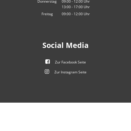
Donnerstag
09:00
-
12:00
Uhr
13:00
-
17:00
Von 09:00 bis 12:00 Uhr
Uhr
Von 13:00 bis 17:00 Uhr
Freitag
09:00
-
12:00
Uhr
Von 09:00 bis 12:00 Uhr
Social Media
Zur Facebook Seite
Zur Instagram Seite