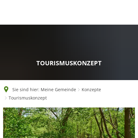
English
Polski
Français
Українська
Deutsch
TOURISMUSKONZEPT
Sie sind hier:
Meine Gemeinde
Konzepte
Tourismuskonzept
Tourismuskonzept