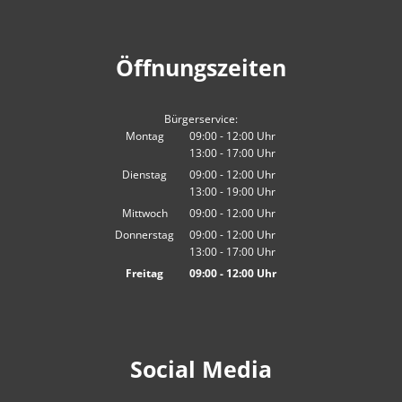
Öffnungszeiten
Bürgerservice:
Montag
09:00
-
12:00
Uhr
13:00
-
17:00
Von 09:00 bis 12:00 Uhr
Uhr
Von 13:00 bis 17:00 Uhr
Dienstag
09:00
-
12:00
Uhr
13:00
-
19:00
Von 09:00 bis 12:00 Uhr
Uhr
Von 13:00 bis 19:00 Uhr
Mittwoch
09:00
-
12:00
Uhr
Von 09:00 bis 12:00 Uhr
Donnerstag
09:00
-
12:00
Uhr
13:00
-
17:00
Von 09:00 bis 12:00 Uhr
Uhr
Von 13:00 bis 17:00 Uhr
Freitag
09:00
-
12:00
Uhr
Von 09:00 bis 12:00 Uhr
Social Media