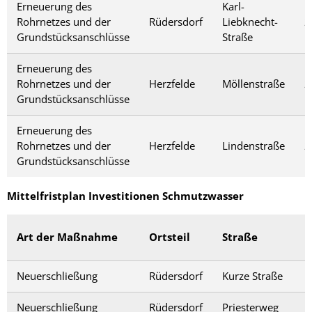
Erneuerung des
Karl-
Rohrnetzes und der
Rüdersdorf
Liebknecht-
2
Grundstücksanschlüsse
Straße
Erneuerung des
Rohrnetzes und der
Herzfelde
Möllenstraße
2
Grundstücksanschlüsse
Erneuerung des
Rohrnetzes und der
Herzfelde
Lindenstraße
2
Grundstücksanschlüsse
Mittelfristplan Investitionen Schmutzwasser
Art der Maßnahme
Ortsteil
Straße
Neuerschließung
Rüdersdorf
Kurze Straße
Neuerschließung
Rüdersdorf
Priesterweg