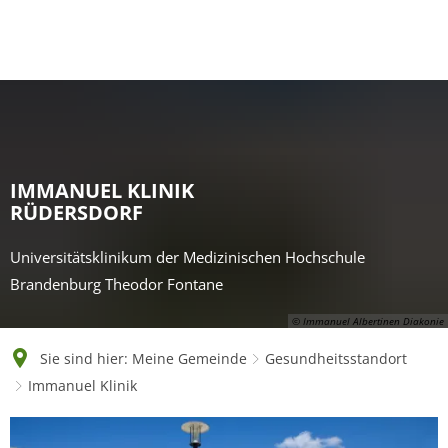
English
Polski
Français
Українська
Deutsch
IMMANUEL KLINIK
RÜDERSDORF
Universitätsklinikum der Medizinischen Hochschule
Brandenburg Theodor Fontane
© Immanuel Albertinen Diakonie
Sie sind hier:
Meine Gemeinde
Gesundheitsstandort
Immanuel Klinik
Immanuel