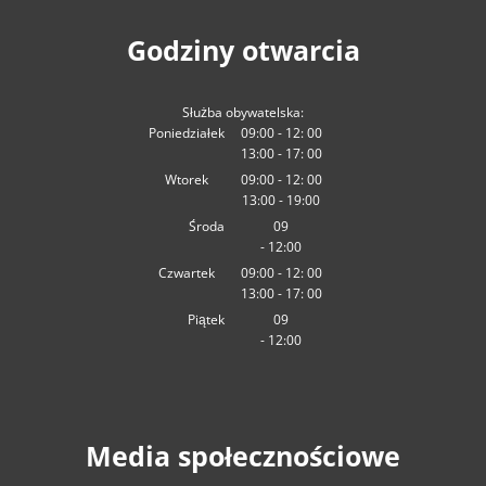
Godziny otwarcia
Służba obywatelska:
Poniedziałek
09:00
-
12:
00
13:00
-
Od
09:00 do 12:00
17:
00
Od 13:00 do 17:00
Wtorek
09:00
-
12:
00
13:00
-
Od
09:00 do 12:00
19:00
Od 13:00 do 19:00
Środa
09
-
12:00
:00
Od 09:00 do 12:00
Czwartek
09:00
-
12:
00
13:00
-
Od
09:00 do 12:00
17:
00
Od 13:00 do 17:00
Piątek
09
-
12:00
:00
Od 09:00 do 12:00
Media społecznościowe