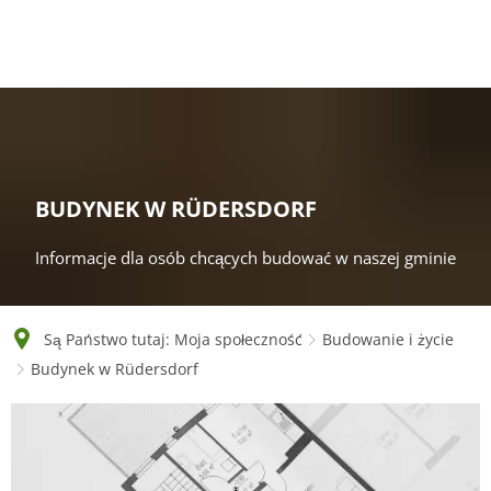
English
Polski
Français
Українська
Deutsch
BUDYNEK W RÜDERSDORF
Informacje dla osób chcących budować w naszej gminie
Są Państwo tutaj:
Moja społeczność
Budowanie i życie
Budynek w Rüdersdorf
Budynek
w