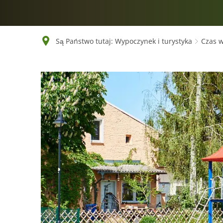
Są Państwo tutaj:
Wypoczynek i turystyka
Czas 
Place
zabaw