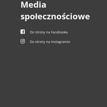
Media
społecznościowe
Do strony na Facebooku
Do strony na Instagramie
0
0
0
0
0