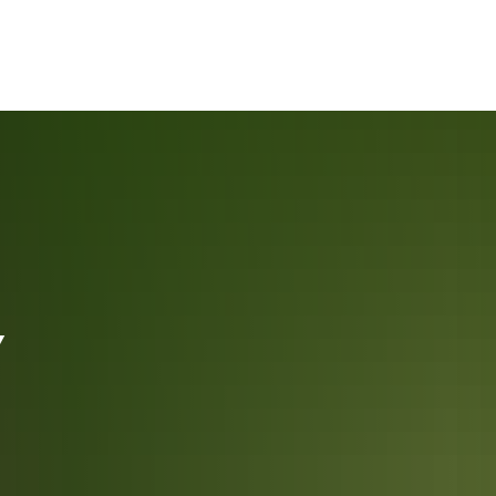
połeczność
Polityka i administracja
W
Y