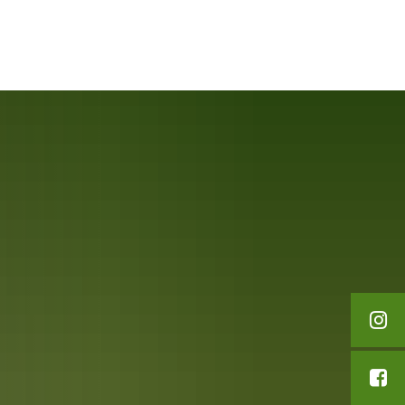
English
Polski
ypoczynek i turystyka
Français
Українська
Deutsch