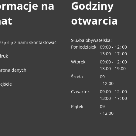
ormacje na
Godziny
at
otwarcia
Służba obywatelska:
szę się z nami skontaktować
Poniedziałek
09:00
-
12:
00
Od
09:00 do 12:00
13:00
-
17:
00
druk
Od 13:00 do 17:0
Wtorek
09:00
-
12:
00
Od
09:00 do 12:00
13:00
-
19:00
rona danych
Od 13:00 do 19:0
Środa
09
:00
-
12:00
ejście
Od 09:00 do 12:0
Czwartek
09:00
-
12:
00
Od
09:00 do 12:00
13:00
-
17:
00
Od 13:00 do 17:0
Piątek
09
:00
-
12:00
Od 09:00 do 12:0