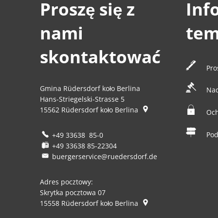
Proszę się z
Inf
nami
tem
skontaktować
Pro
Gmina Rüdersdorf koło Berlina
Na
Hans-Striegelski-Strasse 5
15562
Rüdersdorf koło Berlina
Och
Pod
+49 33638 85-0
+49 33638 85-22304
buergerservice@ruedersdorf.de
Adres pocztowy:
Skrytka pocztowa 07
15558
Rüdersdorf koło Berlina