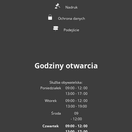
Nadruk
Ochrona danych
Podejście
Godziny otwarcia
Służba obywatelska:
Poniedziałek
09:00
-
12:
00
13:00
-
Od
09:00 do 12:00
17:
00
Od 13:00 do 17:00
Wtorek
09:00
-
12:
00
13:00
-
Od
09:00 do 12:00
19:00
Od 13:00 do 19:00
Środa
09
-
12:00
:00
Od 09:00 do 12:00
Czwartek
09:00
-
12:
00
13:00
-
Od
09:00 do 12:00
17:
00