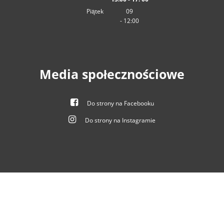
Od 13:00 do 17:00
Piątek
09
-
12:00
:00
Od 09:00 do 12:00
Media społecznościowe
Do strony na Facebooku
Do strony na Instagramie