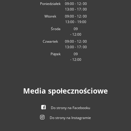
Poniedziałek
09:00
-
12:
00
13:00
-
Od
09:00 do 12:00
17:
00
Od 13:00 do 17:00
Wtorek
09:00
-
12:
00
13:00
-
Od
09:00 do 12:00
19:00
Od 13:00 do 19:00
Środa
09
-
12:00
:00
Od 09:00 do 12:00
Czwartek
09:00
-
12:
00
13:00
-
Od
09:00 do 12:00
17:
00
Od 13:00 do 17:00
Piątek
09
-
12:00
:00
Od 09:00 do 12:00
Media społecznościowe
Do strony na Facebooku
Do strony na Instagramie