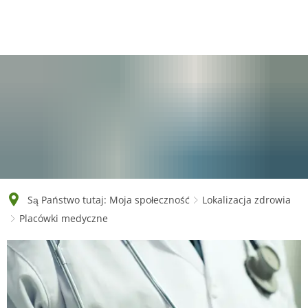
English
Polski
Français
Українська
Deutsch
Są Państwo tutaj:
Moja społeczność
Lokalizacja zdrowia
Placówki medyczne
Placówki
medyczne