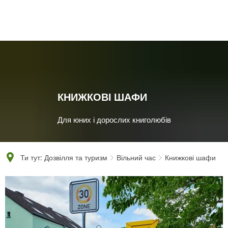
English
Polski
Français
Українська
Deutsch
КНИЖКОВІ ШАФИ
Для юних і дорослих книголюбів
Ти тут:
Дозвілля та туризм
Вільний час
Книжкові шафи
Книжкові
шафи