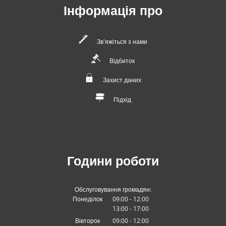
Інформація про
Зв'яжіться з нами
Відбиток
Захист даних
Підхід
Години роботи
Обслуговування громадян:
Понеділок
09:00
-
12
:00
13:00
-
З 09:00 до 12:00
17
:00
З 13:00 до 17:00
Вівторок
09:00
-
12
:00