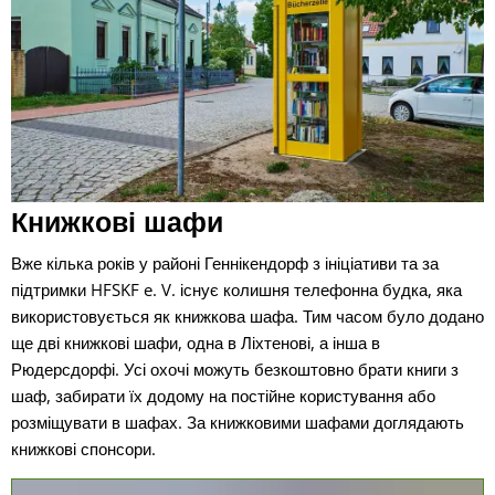
Книжкові шафи
Вже кілька років у районі Геннікендорф з ініціативи та за
підтримки HFSKF e. V. існує колишня телефонна будка, яка
використовується як книжкова шафа. Тим часом було додано
ще дві книжкові шафи, одна в Ліхтенові, а інша в
Рюдерсдорфі. Усі охочі можуть безкоштовно брати книги з
шаф, забирати їх додому на постійне користування або
розміщувати в шафах. За книжковими шафами доглядають
книжкові спонсори.