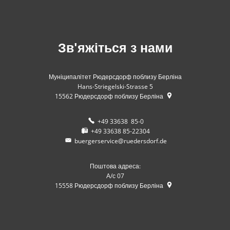
Зв'яжіться з нами
Муніципалітет Рюдерсдорф поблизу Берліна
Hans-Striegelski-Strasse 5
15562
Рюдерсдорф поблизу Берліна
+49 33638 85-0
+49 33638 85-22304
buergerservice@ruedersdorf.de
Поштова адреса:
А/с 07
15558
Рюдерсдорф поблизу Берліна