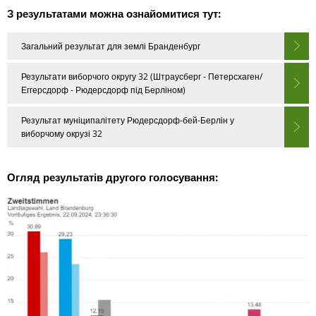
З результатами можна ознайомитися тут:
Загальний результат для землі Бранденбург
Результати виборчого округу 32 (Штраусберг - Петерсхаген/
Еггерсдорф - Рюдерсдорф під Берліном)
Результат муніципалітету Рюдерсдорф-бей-Берлін у
виборчому окрузі 32
Огляд результатів другого голосування: