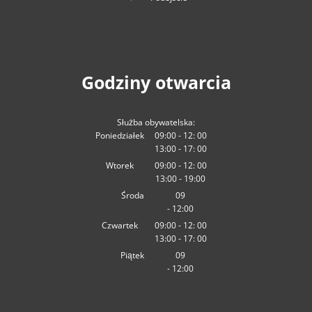
Godziny otwarcia
Służba obywatelska:
Poniedziałek
09:00
-
12:
00
13:00
-
Od
09:00 do 12:00
17:
00
Od 13:00 do 17:00
Wtorek
09:00
-
12:
00
13:00
-
Od
09:00 do 12:00
19:00
Od 13:00 do 19:00
Środa
09
-
12:00
:00
Od 09:00 do 12:00
Czwartek
09:00
-
12:
00
13:00
-
Od
09:00 do 12:00
17:
00
Od 13:00 do 17:00
Piątek
09
-
12:00
:00
Od 09:00 do 12:00