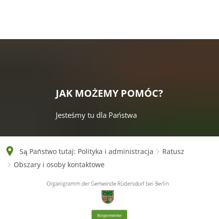
English
Polski
Français
Українська
Deutsch
JAK MOŻEMY POMÓC?
Jesteśmy tu dla Państwa
Są Państwo tutaj:
Polityka i administracja
Ratusz
Obszary i osoby kontaktowe