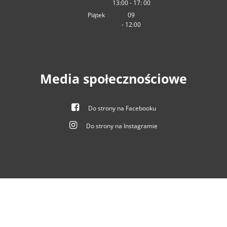
13:00
-
Od
09:00 do 12:00
17:
00
Od 13:00 do 17:00
Piątek
09
-
12:00
:00
Od 09:00 do 12:00
Media społecznościowe
Do strony na Facebooku
Do strony na Instagramie