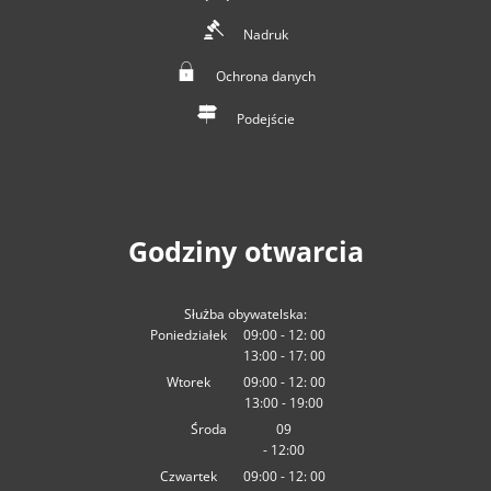
Nadruk
Ochrona danych
Podejście
Godziny otwarcia
Służba obywatelska:
Poniedziałek
09:00
-
12:
00
13:00
-
Od
09:00 do 12:00
17:
00
Od 13:00 do 17:00
Wtorek
09:00
-
12:
00
13:00
-
Od
09:00 do 12:00
19:00
Od 13:00 do 19:00
Środa
09
-
12:00
:00
Od 09:00 do 12:00
Czwartek
09:00
-
12:
00