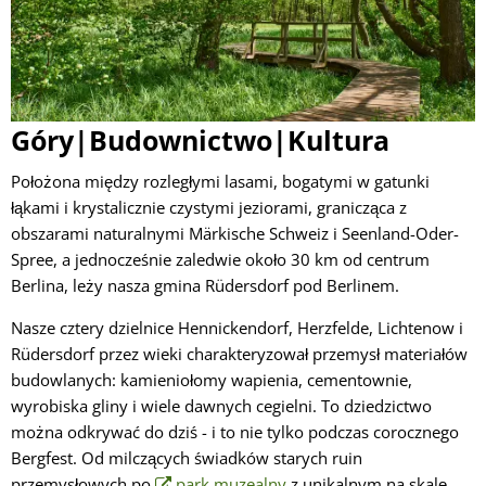
Góry|Budownictwo|Kultura
Położona między rozległymi lasami, bogatymi w gatunki
łąkami i krystalicznie czystymi jeziorami, granicząca z
obszarami naturalnymi Märkische Schweiz i Seenland-Oder-
Spree, a jednocześnie zaledwie około 30 km od centrum
Berlina, leży nasza gmina Rüdersdorf pod Berlinem.
Nasze cztery dzielnice Hennickendorf, Herzfelde, Lichtenow i
Rüdersdorf przez wieki charakteryzował przemysł materiałów
budowlanych: kamieniołomy wapienia, cementownie,
wyrobiska gliny i wiele dawnych cegielni. To dziedzictwo
można odkrywać do dziś - i to nie tylko podczas corocznego
Bergfest. Od milczących świadków starych ruin
przemysłowych po
park muzealny
z unikalnym na skalę