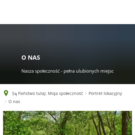
English
Polski
Français
Українська
Deutsch
O NAS
Nasza społeczność - pełna ulubionych miejsc
Są Państwo tutaj:
Moja społeczność
Portret lokacyjny
O nas
O
nas