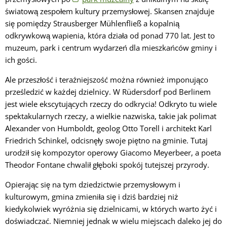
światową zespołem kultury przemysłowej. Skansen znajduje
się pomiędzy Strausberger Mühlenfließ a kopalnią
odkrywkową wapienia, która działa od ponad 770 lat. Jest to
muzeum, park i centrum wydarzeń dla mieszkańców gminy i
ich gości.
Ale przeszłość i teraźniejszość można również imponująco
prześledzić w każdej dzielnicy. W Rüdersdorf pod Berlinem
jest wiele ekscytujących rzeczy do odkrycia! Odkryto tu wiele
spektakularnych rzeczy, a wielkie nazwiska, takie jak polimat
Alexander von Humboldt, geolog Otto Torell i architekt Karl
Friedrich Schinkel, odcisnęły swoje piętno na gminie. Tutaj
urodził się kompozytor operowy Giacomo Meyerbeer, a poeta
Theodor Fontane chwalił głęboki spokój tutejszej przyrody.
Opierając się na tym dziedzictwie przemysłowym i
kulturowym, gmina zmieniła się i dziś bardziej niż
kiedykolwiek wyróżnia się dzielnicami, w których warto żyć i
doświadczać. Niemniej jednak w wielu miejscach daleko jej do