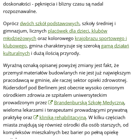
doskonałości - pęknięcia i blizny czasu są nadal
rozpoznawalne.
Oprócz
dwóch szkół podstawowych
, szkoły średniej i
gimnazjum, licznych
placówek dla dzieci
,
klubów
młodzieżowych
oraz kolorowego
krajobrazu sportowego i
klubowego
, gmina charakteryzuje się szeroką
gamą działań
kulturalnych
i dużą ilością przyrody.
Wyraźną oznaką opisanej powyżej zmiany jest fakt, że
przemysł materiałów budowlanych nie jest już największym
pracodawcą w gminie, ale raczej sektor opieki zdrowotnej.
Rüdersdorf pod Berlinem jest obecnie wysoko cenionym
ośrodkiem zdrowia ze szpitalem uniwersyteckim
prowadzonym przez
Brandenburską Szkołę Medyczną
,
wieloma lekarzami i terapeutami prowadzącymi prywatną
praktykę oraz
kliniką rehabilitacyjną
. W kilku częściach
miasta znajdują się również ośrodki dla osób starszych, od
kompleksów mieszkalnych bez barier po pełną opiekę