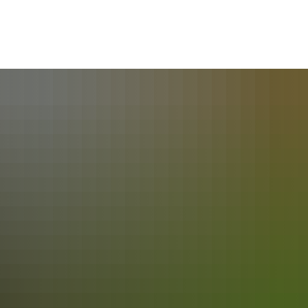
połeczność
Polityka i administracja
W