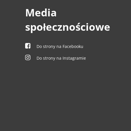
Media
społecznościowe
Do strony na Facebooku
Do strony na Instagramie
0
0
0
0
0