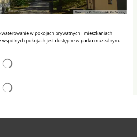
Muzeum i Kultura GmbH Rüdersdorf
akwaterowanie w pokojach prywatnych i mieszkaniach
e wspólnych pokojach jest dostępne w parku muzealnym.