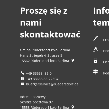
Proszę się z
Inf
nami
tem
skontaktować
Pro
Gmina Rüdersdorf koło Berlina
Na
Hans-Striegelski-Strasse 5
15562
Rüdersdorf koło Berlina
Och
Pod
+49 33638 85-0
+49 33638 85-22304
buergerservice@ruedersdorf.de
Adres pocztowy:
Skrytka pocztowa 07
15558
Rüdersdorf koło Berlina