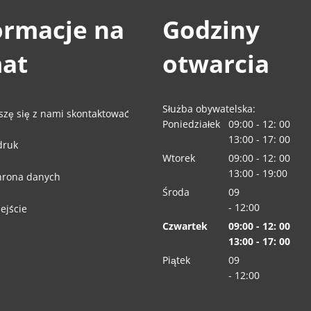
ormacje na
Godziny
at
otwarcia
Służba obywatelska:
szę się z nami skontaktować
Poniedziałek
09:00
-
12:
00
Od
09:00 do 12:00
13:00
-
17:
00
druk
Od 13:00 do 17:0
Wtorek
09:00
-
12:
00
Od
09:00 do 12:00
13:00
-
19:00
rona danych
Od 13:00 do 19:0
Środa
09
:00
-
12:00
ejście
Od 09:00 do 12:0
Czwartek
09:00
-
12:
00
Od
09:00 do 12:00
13:00
-
17:
00
Od 13:00 do 17:0
Piątek
09
:00
-
12:00
Od 09:00 do 12:0