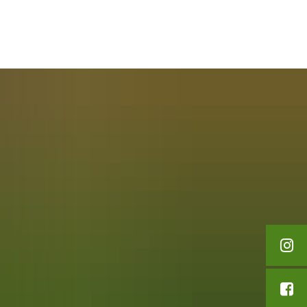
English
Polski
ypoczynek i turystyka
Français
Українська
Deutsch