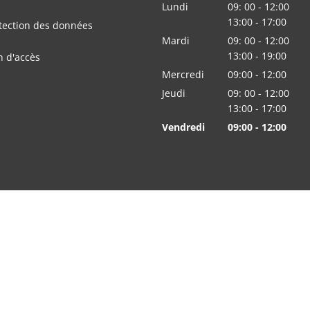
Lundi
09:
00
-
12:00
De 09:00 à 12:00
13:00
-
17
:
00
tection des données
De 13:00 à 17:00
Mardi
09:
00
-
12:00
De 09:00 à 12:00
13:00
-
19
:
00
n d'accès
De 13:00 à 19:00
Mercredi
09:00
-
12:00
heures De 09:00 
Jeudi
09:
00
-
12:00
De 09:00 à 12:00
13:00
-
17
:
00
De 13:00 à 17:00
Vendredi
09:00
-
12:00
heures De 09:00 