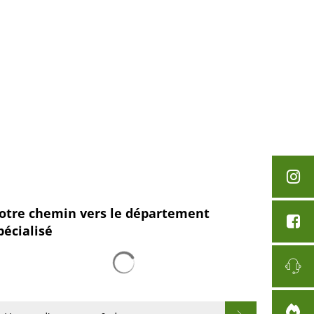
English
Polski
Loisirs et tourisme
Français
Українська
Deutsch
otre chemin vers le département
pécialisé
Chargement des résultats de recherc