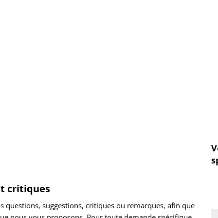
ommunauté
Politique et administration
V
s
t critiques
os questions, suggestions, critiques ou remarques, afin que
que nous vous proposons. Pour toute demande spécifique,