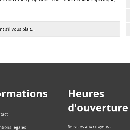
 s'il vous plaît...
ormations
Heures
d'ouverture
tact
Services aux citoyens :
tions légales