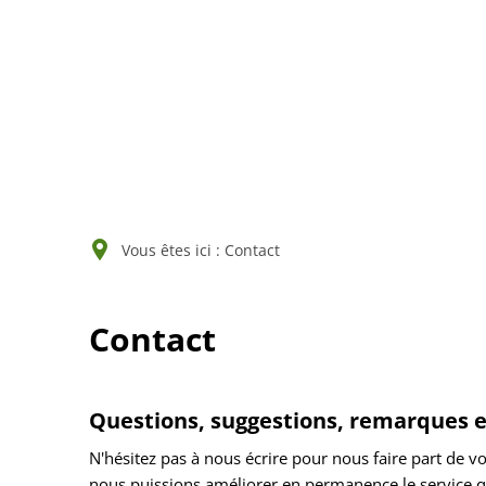
Ma c
Vous êtes ici :
Contact
Contact
Contact
Questions, suggestions, remarques e
N'hésitez pas à nous écrire pour nous faire part de v
nous puissions améliorer en permanence le service 